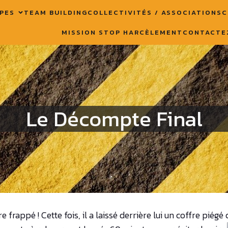
PES
TEAM BUILDING
COLLECTIVITÉS / ASSOCIATIONS
C
MISSION STOP HARCÈLEMENT
CONTACTE
Le Décompte Final
 frappé ! Cette fois, il a laissé derrière lui un coffre pi