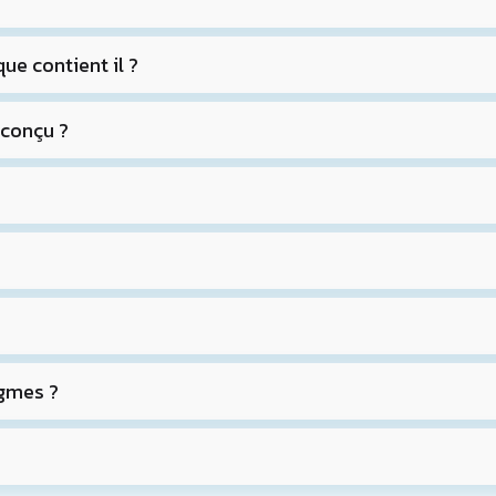
ue contient il ?
 conçu ?
igmes ?